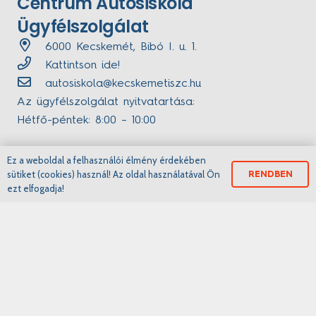
Centrum Autósiskola
Ügyfélszolgálat
6000 Kecskemét, Bibó I. u. 1.
Kattintson ide!
autosiskola@kecskemetiszc.hu
Az ügyfélszolgálat nyitvatartása:
Hétfő-péntek: 8:00 – 10:00
Ez a weboldal a felhasználói élmény érdekében
sütiket (cookies) használ! Az oldal használatával Ön
RENDBEN
ezt elfogadja!
2020 Kecskeméti Szakképzési Centrum
engedélyszámok: E-001288/2015, E/2020/000133,
B/2020/000857
Kecskeméti Szakképzési Centrum