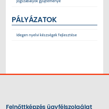
Jogszabályok gyűjteménye
PÁLYÁZATOK
Idegen nyelvi készségek fejlesztése
Felnőttképzés ügyfélszolgálat