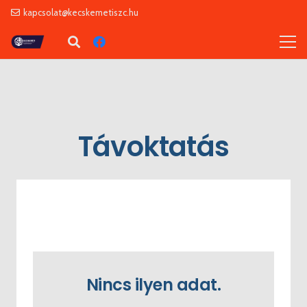
kapcsolat@kecskemetiszc.hu
Távoktatás
Nincs ilyen adat.