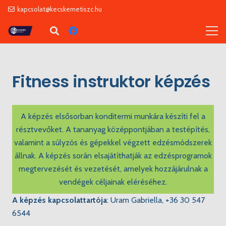
kapcsolat@kecskemetiszc.hu
Fitness instruktor képzés
A képzés elsősorban konditermi munkára készíti fel a
résztvevőket. A tananyag középpontjában a testépítés,
valamint a súlyzós és gépekkel végzett edzésmódszerek
állnak. A képzés során elsajátíthatják az edzésprogramok
megtervezését és vezetését, amelyek hozzájárulnak a
vendégek céljainak eléréséhez.
A képzés kapcsolattartója
:
Uram Gabriella, +36 30 547
6544