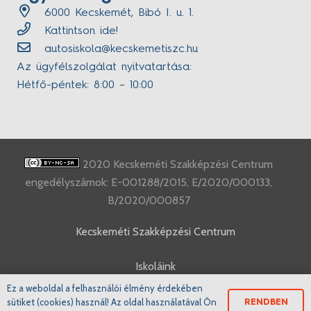
6000 Kecskemét, Bibó I. u. 1.
Kattintson ide!
autosiskola@kecskemetiszc.hu
Az ügyfélszolgálat nyitvatartása:
Hétfő-péntek: 8:00 – 10:00
2020 Kecskeméti Szakképzési Centrum
engedélyszámok: E-001288/2015, E/2020/000133,
B/2020/000857
Kecskeméti Szakképzési Centrum
Iskoláink
Ez a weboldal a felhasználói élmény érdekében
www.ifka.hu
sütiket (cookies) használ! Az oldal használatával Ön
RENDBEN