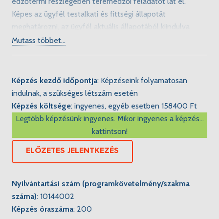
edzőtermi részlegében teremedzői feladatot lát el.
Képes az ügyfél testalkati és fittségi állapotát
meghatározni, az ügyfél aktuális állapotából kiindulva
reális edzéscélokat megfogalmazni, az elérendő célokhoz
Mutass többet...
megfelelő edzéseszközöket és módszereket rendelni.
Képzés kezdő időpontja
:
Képzéseink folyamatosan
indulnak, a szükséges létszám esetén
Képzés költsége
:
ingyenes, egyéb esetben 158400 Ft
Legtöbb képzésünk ingyenes.
Mikor ingyenes a képzés...
kattintson!
ELŐZETES JELENTKEZÉS
Nyilvántartási szám (programkövetelmény/szakma
száma)
:
10144002
Képzés óraszáma
:
200