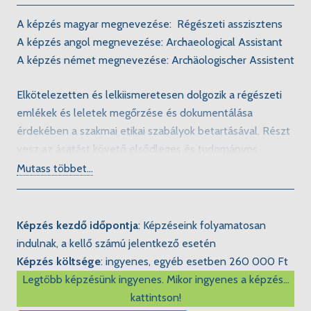
A képzés magyar megnevezése: Régészeti asszisztens
A képzés angol megnevezése: Archaeological Assistant
A képzés német megnevezése: Archäologischer Assistent
Elkötelezetten és lelkiismeretesen dolgozik a régészeti
emlékek és leletek megőrzése és dokumentálása
érdekében a szakmai etikai szabályok betartásával. Részt
vesz az ásatást követő elsődleges és tudományos
feldolgozás elkészítésében. A régészeti utómunkában
Mutass többet...
térinformatikai, rajzolási, lelettisztítási és adminisztrációs
feladatokat lát el. Munkája során csapat részeként
tevékenykedik, szorosan együttműködve a muzeális
Képzés kezdő időpontja
:
Képzéseink folyamatosan
intézmények és régészeti vállalkozások szakembereivel.
indulnak, a kellő számú jelentkező esetén
Azért van szükség Régészeti asszisztens szakemberekre,
Képzés költsége
:
ingyenes, egyéb esetben 260 000 Ft
mert a kulturális örökség védelméről szóló jogszabályok
Legtöbb képzésünk ingyenes.
Mikor ingyenes a képzés...
alapján hazánkban minden évben nagy mennyiségű
kattintson!