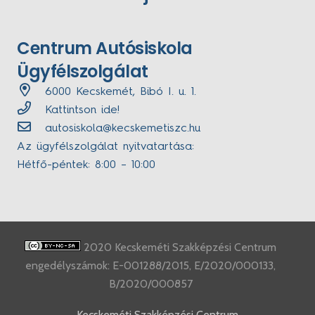
Centrum Autósiskola
Ügyfélszolgálat
6000 Kecskemét, Bibó I. u. 1.
Kattintson ide!
autosiskola@kecskemetiszc.hu
Az ügyfélszolgálat nyitvatartása:
Hétfő-péntek: 8:00 – 10:00
2020 Kecskeméti Szakképzési Centrum
engedélyszámok: E-001288/2015, E/2020/000133,
B/2020/000857
Kecskeméti Szakképzési Centrum