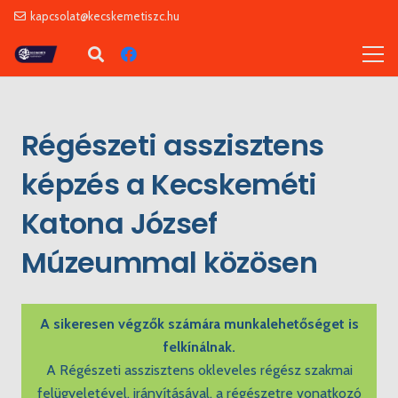
kapcsolat@kecskemetiszc.hu
Régészeti asszisztens
képzés a Kecskeméti
Katona József
Múzeummal közösen
A sikeresen végzők számára munkalehetőséget is
felkínálnak.
A Régészeti asszisztens okleveles régész szakmai
felügyeletével, irányításával, a régészetre vonatkozó