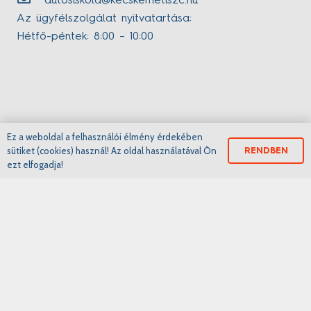
autosiskola@kecskemetiszc.hu
Az ügyfélszolgálat nyitvatartása:
Hétfő-péntek: 8:00 – 10:00
Ez a weboldal a felhasználói élmény érdekében
2020 Kecskeméti Szakképzési Centrum
sütiket (cookies) használ! Az oldal használatával Ön
RENDBEN
ezt elfogadja!
engedélyszámok: E-001288/2015, E/2020/000133,
B/2020/000857
Kecskeméti Szakképzési Centrum
Iskoláink
www.ifka.hu