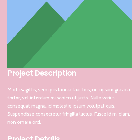
Project Description
Morbi sagittis, sem quis lacinia faucibus, orci ipsum gravida
tortor, vel interdum mi sapien ut justo. Nulla varius
consequat magna, id molestie ipsum volutpat quis.
Suspendisse consectetur fringilla luctus. Fusce id mi diam,
non ornare orci.
Project Details