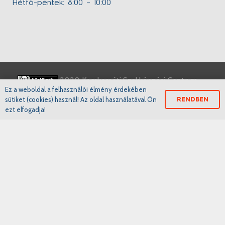
Hétfő-péntek: 8:00 – 10:00
2020 Kecskeméti Szakképzési Centrum
Ez a weboldal a felhasználói élmény érdekében
engedélyszámok: E-001288/2015, E/2020/000133,
sütiket (cookies) használ! Az oldal használatával Ön
RENDBEN
B/2020/000857
ezt elfogadja!
Kecskeméti Szakképzési Centrum
Iskoláink
www.ifka.hu
www.bkmkik.hu