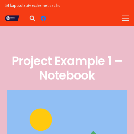
kapcsolat@kecskemetiszc.hu
Project Example 1 –
Notebook