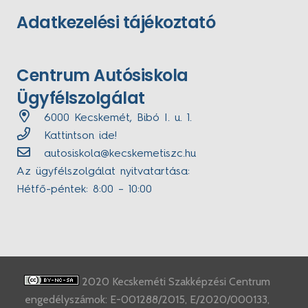
Adatkezelési tájékoztató
Centrum Autósiskola
Ügyfélszolgálat
6000 Kecskemét, Bibó I. u. 1.
Kattintson ide!
autosiskola@kecskemetiszc.hu
Az ügyfélszolgálat nyitvatartása:
Hétfő-péntek: 8:00 – 10:00
2020 Kecskeméti Szakképzési Centrum
engedélyszámok: E-001288/2015, E/2020/000133,