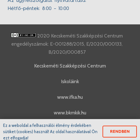
Az ügyfélszolgálat nyitvatartása:
Hétfő-péntek: 8:00 – 10:00
2020 Kecskeméti Szakképzési Centrum
engedélyszámok: E-001288/2015, E/2020/000133,
B/2020/000857
Kecskeméti Szakképzési Centrum
Iskoláink
www.ifka.hu
www.bkmkik.hu
Ez a weboldal a felhasználói élmény érdekében
www.szakkepzes.ifka.hu
sütiket (cookies) használ! Az oldal használatával Ön
RENDBEN
ezt elfogadja!