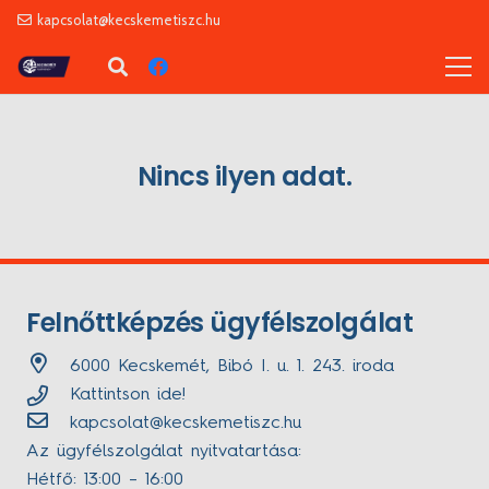
kapcsolat@kecskemetiszc.hu
Nincs ilyen adat.
Felnőttképzés ügyfélszolgálat
6000 Kecskemét, Bibó I. u. 1. 243. iroda
Kattintson ide!
kapcsolat@kecskemetiszc.hu
Az ügyfélszolgálat nyitvatartása:
Hétfő: 13:00 – 16:00