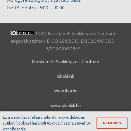
Az ügyfélszolgálat nyitvatartása:
Hétfő-péntek: 8:00 – 10:00
2020 Kecskeméti Szakképzési Centrum
engedélyszámok: E-001288/2015, E/2020/000133,
B/2020/000857
Kecskeméti Szakképzési Centrum
Iskoláink
www.ifka.hu
www.bkmkik.hu
Ez a weboldal a felhasználói élmény érdekében
www.szakkepzes.ifka.hu
sütiket (cookies) használ! Az oldal használatával Ön
RENDBEN
ezt elfogadja!