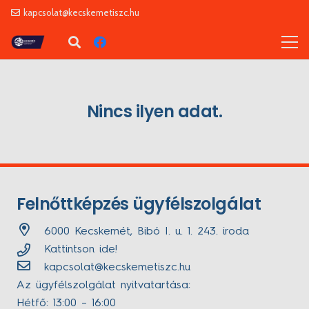
kapcsolat@kecskemetiszc.hu
Nincs ilyen adat.
Felnőttképzés ügyfélszolgálat
6000 Kecskemét, Bibó I. u. 1. 243. iroda
Kattintson ide!
kapcsolat@kecskemetiszc.hu
Az ügyfélszolgálat nyitvatartása:
Hétfő: 13:00 – 16:00