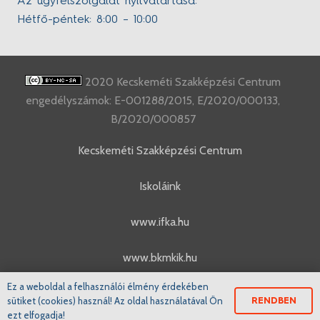
Az ügyfélszolgálat nyitvatartása:
Hétfő-péntek: 8:00 – 10:00
2020 Kecskeméti Szakképzési Centrum
engedélyszámok: E-001288/2015, E/2020/000133,
B/2020/000857
Kecskeméti Szakképzési Centrum
Iskoláink
www.ifka.hu
www.bkmkik.hu
Ez a weboldal a felhasználói élmény érdekében
www.szakkepzes.ifka.hu
sütiket (cookies) használ! Az oldal használatával Ön
RENDBEN
ezt elfogadja!