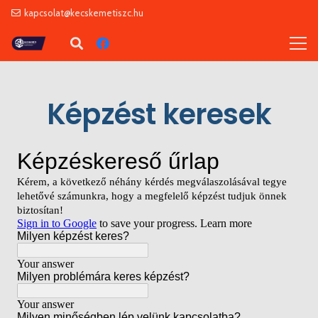
kapcsolat@kecskemetiszc.hu
Képzést keresek