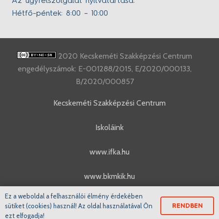
Az ügyfélszolgálat nyitvatartása:
Hétfő-péntek: 8:00 – 10:00
2020 Kecskeméti Szakképzési Centrum
engedélyszámok: E-001288/2015, E/2020/000133,
B/2020/000857
Kecskeméti Szakképzési Centrum
Iskoláink
www.ifka.hu
www.bkmkik.hu
Ez a weboldal a felhasználói élmény érdekében
www.szakkepzes.ifka.hu
sütiket (cookies) használ! Az oldal használatával Ön
RENDBEN
ezt elfogadja!