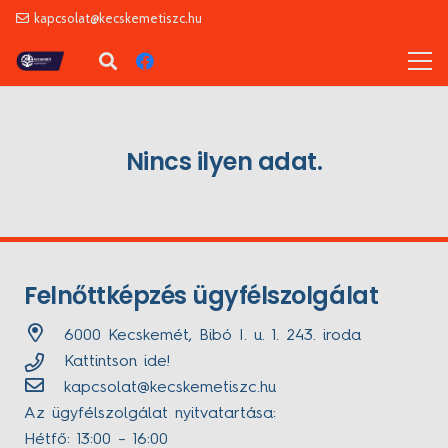
kapcsolat@kecskemetiszc.hu
Nincs ilyen adat.
Felnőttképzés ügyfélszolgálat
6000 Kecskemét, Bibó I. u. 1. 243. iroda
Kattintson ide!
kapcsolat@kecskemetiszc.hu
Az ügyfélszolgálat nyitvatartása:
Hétfő: 13:00 – 16:00