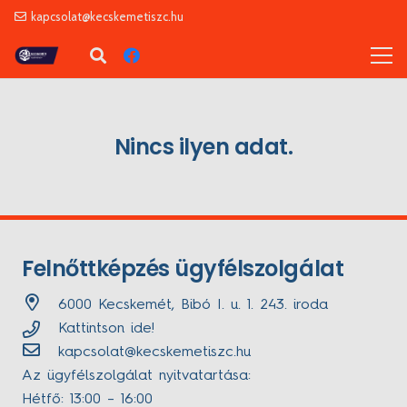
kapcsolat@kecskemetiszc.hu
Nincs ilyen adat.
Felnőttképzés ügyfélszolgálat
6000 Kecskemét, Bibó I. u. 1. 243. iroda
Kattintson ide!
kapcsolat@kecskemetiszc.hu
Az ügyfélszolgálat nyitvatartása:
Hétfő: 13:00 – 16:00