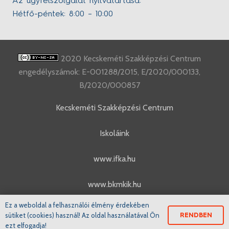
Az ügyfélszolgálat nyitvatartása:
Hétfő-péntek: 8:00 – 10:00
2020 Kecskeméti Szakképzési Centrum
engedélyszámok: E-001288/2015, E/2020/000133,
B/2020/000857
Kecskeméti Szakképzési Centrum
Iskoláink
www.ifka.hu
www.bkmkik.hu
Ez a weboldal a felhasználói élmény érdekében
www.szakkepzes.ifka.hu
sütiket (cookies) használ! Az oldal használatával Ön
RENDBEN
ezt elfogadja!