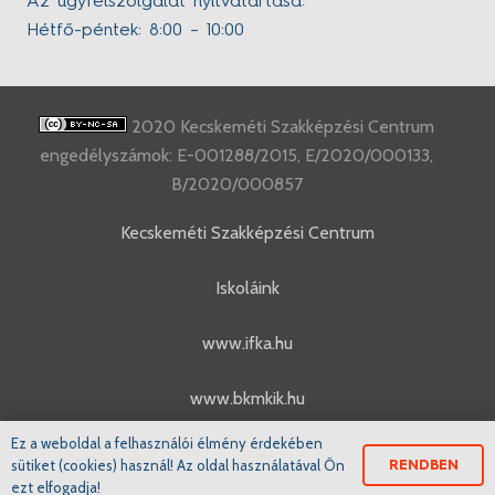
Az ügyfélszolgálat nyitvatartása:
Hétfő-péntek: 8:00 – 10:00
2020 Kecskeméti Szakképzési Centrum
engedélyszámok: E-001288/2015, E/2020/000133,
B/2020/000857
Kecskeméti Szakképzési Centrum
Iskoláink
www.ifka.hu
www.bkmkik.hu
Ez a weboldal a felhasználói élmény érdekében
www.szakkepzes.ifka.hu
sütiket (cookies) használ! Az oldal használatával Ön
RENDBEN
ezt elfogadja!