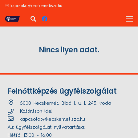
kapcsolat@kecskemetiszc.hu
Nincs ilyen adat.
Felnőttképzés ügyfélszolgálat
6000 Kecskemét, Bibó I. u. 1. 243. iroda
Kattintson ide!
kapcsolat@kecskemetiszc.hu
Az ügyfélszolgálat nyitvatartása:
Hétfő: 13:00 – 16:00