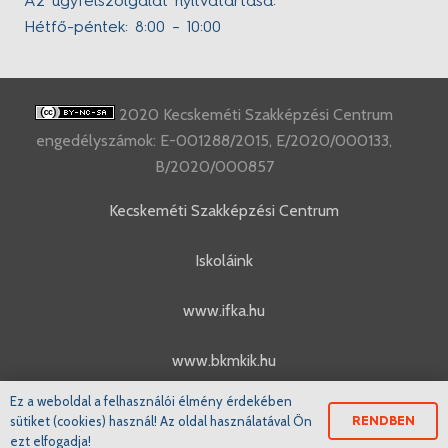
Az ügyfélszolgálat nyitvatartása:
Hétfő-péntek: 8:00 – 10:00
2020 Kecskeméti Szakképzési Centrum
engedélyszámok: E-001288/2015, E/2020/000133,
B/2020/000857
Kecskeméti Szakképzési Centrum
Iskoláink
www.ifka.hu
www.bkmkik.hu
Ez a weboldal a felhasználói élmény érdekében
www.szakkepzes.ifka.hu
sütiket (cookies) használ! Az oldal használatával Ön
RENDBEN
ezt elfogadja!