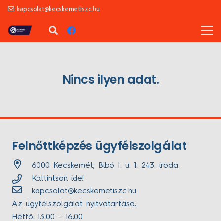
kapcsolat@kecskemetiszc.hu
Nincs ilyen adat.
Felnőttképzés ügyfélszolgálat
6000 Kecskemét, Bibó I. u. 1. 243. iroda
Kattintson ide!
kapcsolat@kecskemetiszc.hu
Az ügyfélszolgálat nyitvatartása:
Hétfő: 13:00 – 16:00