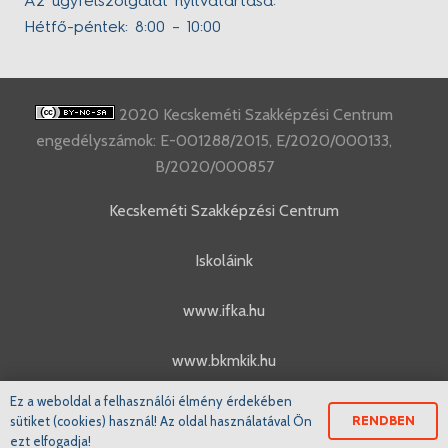
Az ügyfélszolgálat nyitvatartása:
Hétfő-péntek: 8:00 – 10:00
2020 Kecskeméti Szakképzési Centrum
engedélyszámok: E-001288/2015, E/2020/000133,
B/2020/000857
Kecskeméti Szakképzési Centrum
Iskoláink
www.ifka.hu
www.bkmkik.hu
Ez a weboldal a felhasználói élmény érdekében
www.szakkepzes.ifka.hu
sütiket (cookies) használ! Az oldal használatával Ön
RENDBEN
ezt elfogadja!