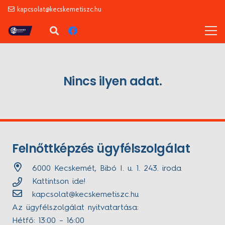
kapcsolat@kecskemetiszc.hu
Nincs ilyen adat.
Felnőttképzés ügyfélszolgálat
6000 Kecskemét, Bibó I. u. 1. 243. iroda
Kattintson ide!
kapcsolat@kecskemetiszc.hu
Az ügyfélszolgálat nyitvatartása:
Hétfő: 13:00 – 16:00