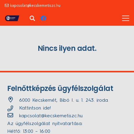
kapcsolat@kecskemetiszc.hu
Nincs ilyen adat.
Felnőttképzés ügyfélszolgálat
6000 Kecskemét, Bibó I. u. 1. 243. iroda
Kattintson ide!
kapcsolat@kecskemetiszc.hu
Az ügyfélszolgálat nyitvatartása:
Hétfő: 13:00 – 16:00