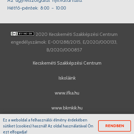
Az ügyfélszolgálat nyitvatartása:
Hétfő-péntek: 8:00 – 10:00
2020 Kecskeméti Szakképzési Centrum
engedélyszámok: E-001288/2015, E/2020/000133,
B/2020/000857
Kecskeméti Szakképzési Centrum
Iskoláink
www.ifka.hu
www.bkmkik.hu
Ez a weboldal a felhasználói élmény érdekében
www.szakkepzes.ifka.hu
sütiket (cookies) használ! Az oldal használatával Ön
RENDBEN
ezt elfogadja!